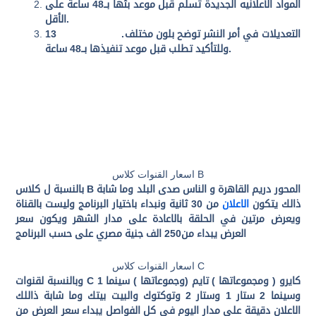
المواد الأعلانيه الجديدة تسلم قبل موعد بثها بــ48 ساعة على
.
الأقل
التعديلات في أمر النشر توضح بلون مختلف
.
13
.
وللتأكيد تطلب قبل موعد تنفيذها بــ48 ساعة
اسعار القنوات كلاس B
بالنسبة ل كلاس B المحور دريم القاهرة و الناس صدى البلد وما شابة
ذالك يتكون
الاعلان
من 30 ثانية ونبداء باختيار البرنامج وليست بالقناة
ويعرض مرتين في الحلقة بالاعادة على مدار الشهر ويكون سعر
العرض يبداء من250 الف جنية مصري على حسب البرنامج
اسعار القنوات كلاس C
وبالنسبة لقنوات C كايرو ( ومجموعاتها ) تايم (وجموعاتها ) سينما 1
وسينما 2 ستار 1 وستار 2 وتوكتوك والبيت بيتك وما شابة ذاللك
الاعلان دقيقة على مدار اليوم في كل الفواصل يبداء سعر العرض من