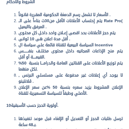
الشروط والأحكام
الأسعار لا تشمل رسم الدمغة الحكومية المقـررة قانـوناً .
Rate Pro(
يتم إحتساب الأعلانات الأقل من30ث بناءاً على الــ
.
المرفق بااليميل
يتم حجز الأعلانات بحد اقصى إعــلان واحد داخـل كل محتـوى
.
أقل مدة اعلان هى 10 ثوانى
Incentive
السياسة البيعية للقناة قائمة علي سياسة ال
يتم منح الإذاعات المجانيه داخل محتوى مختلــف بنفــــــــس
.
القيمـــــة أو أقل
يتم توزيع الأعلانات على القناتين العامـة والدرامــــا بنسبة 50%
.
لكل منهما
لا يوجد أي إعلانات غير مدفوعة على مسلسلي البرنس ,
.
ڤلانتينو
الإعلان المشروط يزيد سعره بنسبة 50 %عن سعر الإعلان
.
الأصلي وطبقاً للسياسة التسعيرية للقناة
.
10أولوية الحجز حسب الأسبقية
ترسل طلبات الحجز أو التعديل أو الإلغاء قبل موعد تنفيذها
.
بــ48 ساعة