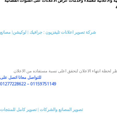
الخدمات المرئية والاعلانيه للعملاء وخدمات عرض الاعلانات على القنوات الفضائية
شركة تصوير اعلانات تليفزيون : جرافيك | لوكيشن| مصانع
للتواصل معانا اتصل على
01277228622 – 01159751149
تصوير المصانع والشركات | تصوير كامل للمنتجات