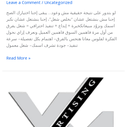
Leave a Comment
/
Uncategorized
لو بتدور على نتيجة حقيقية مش وعود… يبقى إحنا اختيارك الصح
إحنا مش بنشتغل عشان “نخلص شغل”، إحنا بنشتغل عشان نكبر
اسمك ونزوّد مبيعاتكخبرة + إبداع + تنفيذ احترافي = شغل يفرق
من أول مرة فاهمين السوق فاهمين العميل ونعرف إزاي نحول
الفكرة لفلوس معانا هتحس بالفرق– اهتمام بكل تفصيلة– سرعة
تنفيذ– جودة تشرف اسمك– شغل معمول
Read More »
تصوير
إعلانات
تلفزيون
تخلي
اسمك
حاضر
في
رمضان