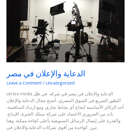
الدعاية والإعلان في مصر
Leave a Comment
/
Uncategorized
vertex media الدعاية والإعلان في مصر في شركه في ظل
التطور السريع في السوق المصري، أصبح مجال الدعاية والإعلان
أحد الركائز الأساسية لنجاح أي نشاط تجاري. ومع ازدياد المنافسة،
بات من الضروري الاعتماد على شركة تمتلك الخبرة، الإبداع،
والقدرة على إيصال الرسائل التسويقية بأعلى كفاءة ممكنة. وهنا
تبرز كواحدة من أقوى شركات الدعاية والإعلان في