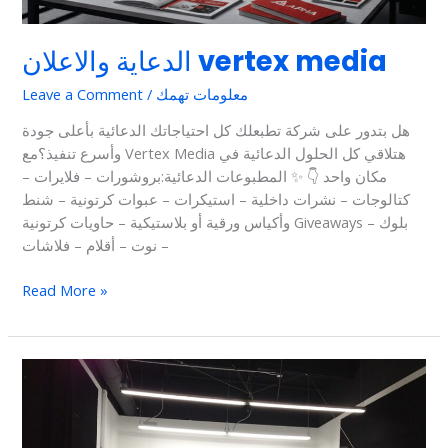
الدعاية والاعلان vertex media
معلومات تهمك
/
Leave a Comment
هل بتدور على شركة تطبعلك كل احتياجاتك الدعائية بأعلى جودة
وأسرع تنفيذ؟مع Vertex Media هتلاقي كل الحلول الدعائية في
مكان واحد 👇 ✨ المطبوعات الدعائية:بروشورات – فلايرات –
كتالوجات – نشرات داخلية – استيكرات – عبوات كرتونية – شنط
وأكياس ورقية أو بلاستيكية – حاويات كرتونية Giveaways – بلوك
نوت – أقلام – فلاشات –
Read More »
الدعاية
والإعلان
في
مصر