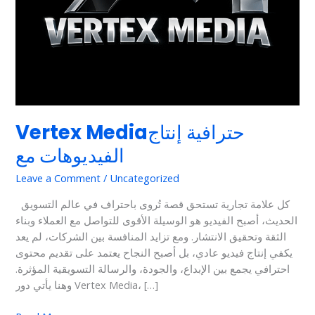
Vertex Mediaحترافية إنتاج
الفيديوهات مع
Leave a Comment
/
Uncategorized
كل علامة تجارية تستحق قصة تُروى باحتراف في عالم التسويق
الحديث، أصبح الفيديو هو الوسيلة الأقوى للتواصل مع العملاء وبناء
الثقة وتحقيق الانتشار. ومع تزايد المنافسة بين الشركات، لم يعد
يكفي إنتاج فيديو عادي، بل أصبح النجاح يعتمد على تقديم محتوى
احترافي يجمع بين الإبداع، والجودة، والرسالة التسويقية المؤثرة.
وهنا يأتي دور Vertex Media، […]