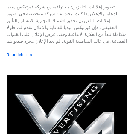
تصوير إعلانات التلفزيون باحترافية مع شركة فيرتيكس ميديا
للدعاية والإعلان إذا كنت تبحث عن شركة متخصصة في تصوير
إعلانات التلفزيون تحقق لعلامتك التجارية الانتشار والتأثير
الحقيقي، فإن فيرتيكس ميديا للدعاية والإعلان تقدم لك حلولًا
متكاملة تبدأ من الفكرة الإبداعية وحتى عرض الإعلان على القنوات
الفضائية. في عالم المنافسة القوية، لم يعد الإعلان مجرد فيديو يتم
Read More »
اسعار
الاعلانات
فى
مسلسلات
و
برامج
رمضان
2026