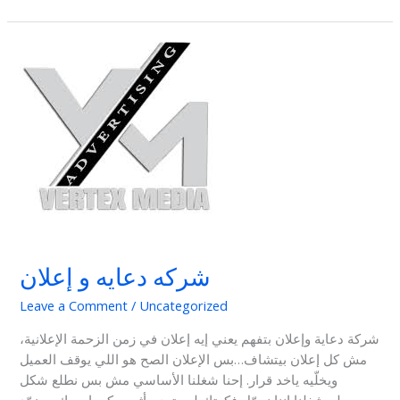
شركه
دعايه
و
إعلان
شركه دعايه و إعلان
Leave a Comment
/
Uncategorized
شركة دعاية وإعلان بتفهم يعني إيه إعلان في زمن الزحمة الإعلانية،
مش كل إعلان بيتشاف…بس الإعلان الصح هو اللي يوقف العميل
ويخلّيه ياخد قرار. إحنا شغلنا الأساسي مش بس نطلع شكل
حلو،شغلنا إننا نحوّل فكرتك لمحتوى يأثر، ويكبر اسمك، ويزوّد