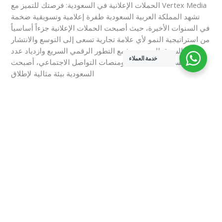
الحملات الإعلانية في السعودية: فرصتك للتميز مع Vertex Media
تشهد المملكة العربية السعودية طفرة إعلامية وتسويقية ضخمة
في السنوات الأخيرة، حيث أصبحت الحملات الإعلانية جزءاً أساسياً
من استراتيجية النمو لأي علامة تجارية تسعى إلى التوسع والانتشار
في السوق السعودي. فمع التطور الرقمي السريع وازدياد عدد
خدمة العملاء
مستخدمي الإنترنت ومنصات التواصل الاجتماعي، أصبحت
السعودية بيئة مثالية لإطلاق
Read More »
1
2
…
10
Next
→