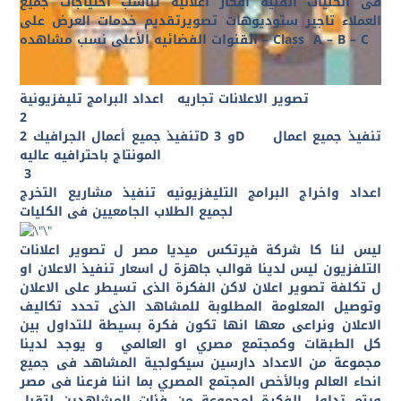
فى الكليات الفنيه افكار اعلانيه تناسب احتياجات جميع
العملاء تاجير ستوديوهات تصويرتقديم خدمات العرض على
القنوات الفضائيه الأعلى نسب مشاهده – Class A – B – C
تصوير الاعلانات تجاريه
اعداد البرامج تليفزيونية
2
تنفيذ جميع اعمال
D
و 3
D
تنفيذ جميع أعمال الجرافيك 2
المونتاج باحترافيه عاليه
3
اعداد واخراج البرامج التليفزيونيه تنفيذ مشاريع التخرج
لجميع الطلاب الجامعيين فى الكليات
ليس لنا كا شركة فيرتكس ميديا مصر
ل تصوير اعلانات
التلفزيون
ليس لدينا قوالب جاهزة ل اسعار تنفيذ الاعلان او
ل تكلفة تصوير اعلان لاكن الفكرة الذى تسيطر على الاعلان
وتوصيل المعلومة المطلوبة للمشاهد الذى تحدد تكاليف
الاعلان ونراعى معها انها تكون فكرة بسيطة للتداول بين
كل الطبقات وكمجتمع مصري او العالمي و يوجد لدينا
مجموعة من الاعداد دارسين سيكولجية المشاهد فى جميع
انحاء العالم وبالأخص المجتمع المصري بما اننا فرعنا فى مصر
ويتم تداول الفكرة لمجموعة من فئات المشاهدين لتقبل