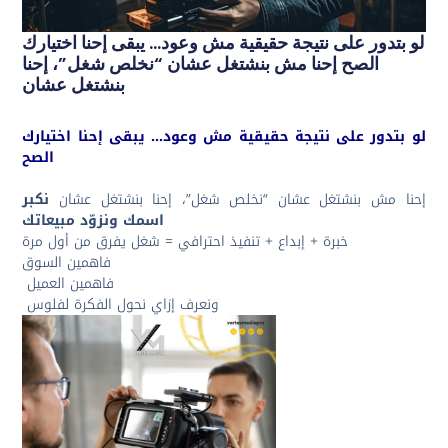
لو بتدور على نتيجة حقيقية مش وعود… يبقى إحنا اختيارك
الصح إحنا مش بنشتغل عشان “نخلص شغل”، إحنا
بنشتغل عشان
لو بتدور على نتيجة حقيقية مش وعود… يبقى إحنا اختيارك
الصح
إحنا مش بنشتغل عشان “نخلص شغل”، إحنا بنشتغل عشان
نكبر
اسمك ونزوّد مبيعاتك
خبرة + إبداع + تنفيذ احترافي = شغل يفرق من أول مرة
فاهمين السوق
فاهمين العميل
ونعرف إزاي نحول الفكرة لفلوس