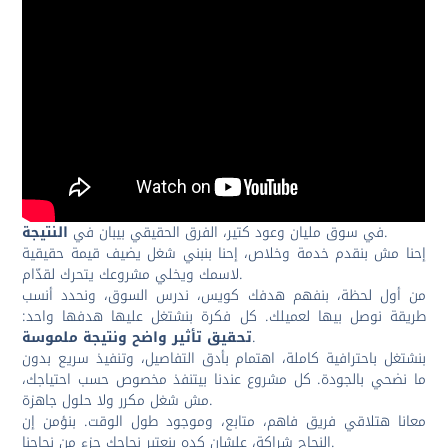
.
في سوق مليان وعود كتير، الفرق الحقيقي بيبان في
النتيجة
إحنا مش بنقدم خدمة وخلاص، إحنا بنبني شغل يضيف قيمة حقيقية
لاسمك ويخلي مشروعك يتحرك لقدّام.
من أول لحظة، بنفهم هدفك كويس، ندرس السوق، ونحدد أنسب
طريقة نوصل بيها لعميلك. كل فكرة بنشتغل عليها هدفها واحد:
.
تحقيق تأثير واضح ونتيجة ملموسة
بنشتغل باحترافية كاملة، اهتمام بأدق التفاصيل، وتنفيذ سريع بدون
ما نضحي بالجودة. كل مشروع عندنا بيتنفذ مخصوص حسب احتياجك،
مش شغل مكرر ولا حلول جاهزة.
معانا هتلاقي فريق فاهم، متابع، وموجود طول الوقت. بنؤمن إن
النجاح شراكة، علشان كده بنعتبر نجاحك جزء من نجاحنا.