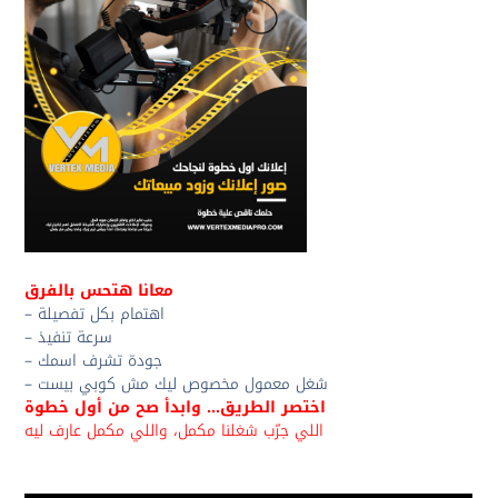
معانا هتحس بالفرق
– اهتمام بكل تفصيلة
– سرعة تنفيذ
– جودة تشرف اسمك
– شغل معمول مخصوص ليك مش كوبي بيست
اختصر الطريق… وابدأ صح من أول خطوة
اللي جرّب شغلنا مكمل، واللي مكمل عارف ليه