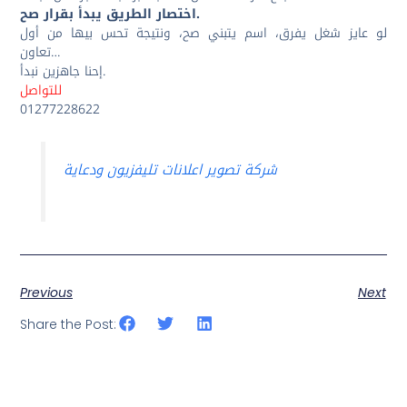
اختصار الطريق يبدأ بقرار صح.
لو عايز شغل يفرق، اسم يتبني صح، ونتيجة تحس بيها من أول
تعاون…
إحنا جاهزين نبدأ.
للتواصل
01277228622
شركة تصوير اعلانات تليفزيون ودعاية
Previous
Next
Share the Post: