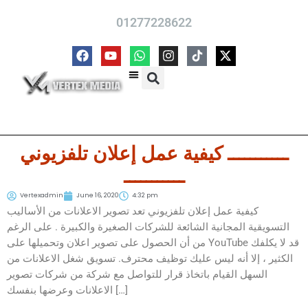
Skip
01277228622
to
content
F
Y
W
I
X
a
o
h
n
-
c
u
a
s
t
e
t
t
t
w
تلقي الطلبات
تواصل معنا
اسعار عرض الاعلانات على القنوات
دعايه و اعلان
معلومات تهمك
من أعمالنا
b
u
s
a
i
o
b
a
g
t
o
e
p
r
t
k
p
a
e
ـــــــــــ كيفية عمل إعلان تلفزيوني
m
r
ـــــــــــ
Vertexadmin
June 16, 2020
4:32 pm
كيفية عمل إعلان تلفزيوني تعد تصوير الاعلانات من الأساليب
التسويقية المجانية الشائعة للشركات الصغيرة والكبيرة . على الرغم
من أن الحصول على تصوير اعلان وتحميلها على YouTube قد لا يكلفك
الكثير ، إلا أنه ليس عليك توظيف محترف. تسويق شغل الاعلانات من
السهل القيام باتخاذ قرار للتواصل مع شركة من شركات تصوير
الاعلانات وعرضها بنفسك […]