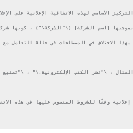
 قوانين [الدولة] برقم مسجل [الرقم المسجل] ولها العنوان المسجل في [REGISTERED ADDRESS] ، ويشرك [ME
علانية وفقًا للشروط المنصوص عليها في هذه الاتفا