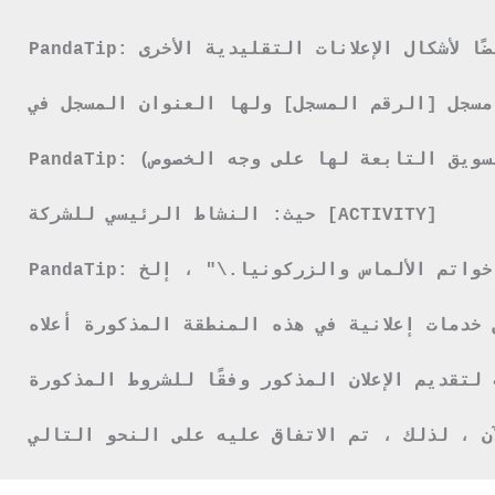
PandaTip: سيتم استخدام نموذج اتفاقية الإعلانات هذا من قبل شركة أو فرد لإعداد اتفاقية مع المعلن لترويج المنتجات أو الخدمات والحصول على عمولة من الشركة أو الفرد. ينصب التركيز الأساسي لهذه الاتفاقية الإعلانية على الإعلان والأصول عبر الإنترنت. ومع ذلك ، فهي مناسبة أيضًا لأشكال الإعلانات التقليدية الأخرى (OOH ، موضع المنتج ، إلخ.).

REGISTERED N] ولها عنوانها المسجل على [REGISTERED ADDRESS] معلن للشركة (معًا \"الأطراف\").
PandaTip: يمكن أن تكون المصطلحات المستخدمة مربكة بسبب الاتجاه المتزايد بين الأنشطة التجارية عبر الإنترنت للإشارة إلى منشئ المواد التي يتم الترويج لها باسم \"المعلن\" والشخص الذي يروج (أو يعلن) سلع أو خدمات مثل \"المروج\". في اتفاقية الإعلان هذه ، سنستخدم دائمًا مصطلح \"الشركة\" ليعني الشخص الذي يبيع المنتج أو الخدمة و \"المعلن\" ليعني الشخص الذي يعلن عن المنتج للبيع ولكن يجب أن تكون على دراية بهذا الاختلاف في المصطلحات في حالة التعامل مع التسويق عبر الإنترنت ووكالات الإعلان (ومنظمات التسويق التابعة لها على وجه الخصوص).

حيث: النشاط الرئيسي للشركة [ACTIVITY]

PandaTip: يجب أن يشتمل هذا القسم على وصف عام لنشاط الشركة ، على سبيل المثال ، \"نشر الكتب الإلكترونية.\" ، \"تصنيع وبيع معدات الصحة واللياقة البدنية.\" ، \"بيع خواتم الألماس والزركونيا.\" ، إلخ

 خدمات إعلانية في هذه المنطقة المذكورة أعلاه.
تقديم الإعلان المذكور وفقًا للشروط المذكورة.