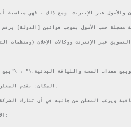
ADVERTISER NA] (\"المعلن\") ، كونها شركة مسجلة حسب الأصول بموجب قوانين [الدولة] برقم مسجل [UMBER
المكان: يقدم المعلن

قية ويرغب المعلن من جانبه في أن تشارك الشركة ل
الآن ، لذلك ، تم الاتفاق عليه على النحو التالي: