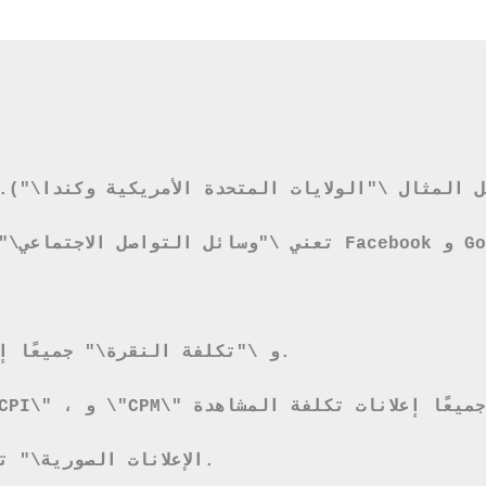
1.4 تعني كلمة \"PPC\" و \"تكلفة النقرة\" جميعًا إعلانات الدفع لكل نقرة.
1.6 \"الإعلانات الصورية\" تعني الإعلانات التي تصدرها أي شبكات عرض.