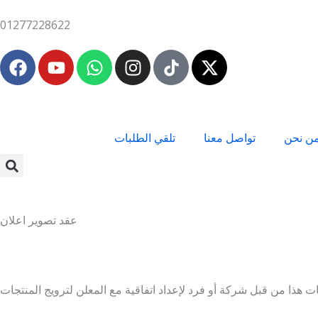
Skip
01277228622
to
content
F
Y
W
I
X
a
o
h
n
-
c
u
a
s
t
e
t
t
t
w
b
u
s
a
i
ن نحن
تواصل معنا
تلقي الطلبات
o
b
a
g
t
o
e
p
r
t
k
p
a
e
m
r
عقد تصوير اعلان
ات هذا من قبل شركة أو فرد لإعداد اتفاقية مع المعلن لترويج المنتجات