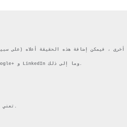
1.2 تعني \"وسائل التواصل الاجتماعي\" جميع أشكال وسائل التواصل الاجتماعي مثل Facebook و Google+ و LinkedIn وما إلى ذلك.
1.5 \"PPV\" ، و \"PPM\" ، و \"PPI\" ، و \"CPI\" ، و \"CPM\" تعني جميعًا إعلانات تكلفة المشاهدة.