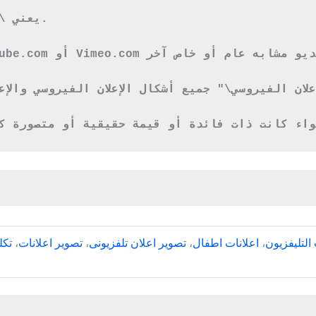
1.7 يعني \"تحسين محركات البحث\" تحسين محرك البحث.
التليفزيون
،
اعلانات اطفال
،
تصوير اعلان تلفزيونى
،
تصوير اعلانات
،
تكل