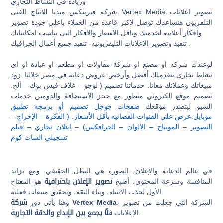
وزياده في النشاط التجاري
شركه فيرتيكس ميديا للانتاج الفنى Vertex Media تصوير اعلانات
التلفزيون هنساعدك توصل لاكبر قاعده من العملاء باعلى جودة تصوير
وافكار أعلانية لخدمتك وباقل الاسعار والافكار التى تناسب امكانياتك
تنفيذ وتصوير الاعلانات التليفزيونيه- تنفيذ جميع أعمال الجرافيك ،
لوعندك شركه او مصنع او شركة مقاولات او مطعم او عيادة او اى
نشاط تجارى بنقدملك أفضل وأرخص عروض دعاية في مصر خلالنا..زود
مبيعاتك وعملائك معانا. خدماتنا تصميم ( لوجو – غلاف فيس بوك – ألخ.
تصميم موقع الكتروني متطور مع حجز الأستضافة والدومين خدمات
السيو ليتصدر موقعك
صفحات جوجل تصميم أو برمجه تطبيق
موبايل.عرض علي القنوات الفضائيه بأقل الأسعار. ( الفكرة – الإخراج –
التصوير – المونتاج – الألوان – الجرافكس) – إعلان تجاري – فيلم
تسجيلي السات كوم
في عالم الدعاية والإعلان، الصورة هي البطل الحقيقي. ومع تزايد
المنافسة وسرعة المحتوى، أصبح
تصوير الإعلان باحترافية
هو المفتاح
الأول لجذب الانتباه، وبناء الثقة، وتحقيق مبيعات فعلية.
، الشركة التي جعلت من تصوير
شركة Vertex Media
وهنا يأتي دور
.
الإعلانات
فنًا يجمع بين الإبداع والدقة التجارية