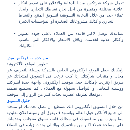
تعمل شركة فيرتكس ميديا للدعاية والاعلان على تقديم افكار
اعلانية مختلفة ومتميزة من اجل نجاح نشاطك التجاري وايجاد
عملاء جدد من خلال الدعاية التسويقية لتسويق المنتج والنشاط
التجاري و كذلك مشروعاتك الصغيرة او المؤسسات الكبيرة
نساعدك توصل لاكبر قاعده من العملاء باعلى جودة تصوير
وأفكار علانية لخدمتك وباقل الاسعار والافكار التى تناسب
امكانياتك
من خدمات فرتكس ميديا :
تطوير المواقع الألكترونية
بإمكانك جعل الموقع الإلكترونى الخاص بالشركة وسيلة للتعريف عن
مجال و منتجات شركتك. إذا كنت ترغب فى التسويق لمنتجاتك عن
طريق الإنترنت بإمكانك جعل موقعك الإلكترونى واجهة جيدة لشركتك
ووسيلة للتعامل و التواصل بسهولة مع العملاء . كما تستطيع تصميم
موقعك بطريقة عصرية لجذب كثير من الزوار إلى موقعك.
حلول التسويق
من خلال التسويق الألكتروني انك تستطيع ان تصل بخدمتك او منتجك
الي جميع الأماكن حول العالم وباستهداف يفوق أي وسيله اعلان تقليديه
مما يميزك بين منافسينك في مجالك فانت تسوق منتجاتك وخدماتك
علي مساحة عملاء اكبر من منافسيك وبالتالي يحدث زياده في العملاء