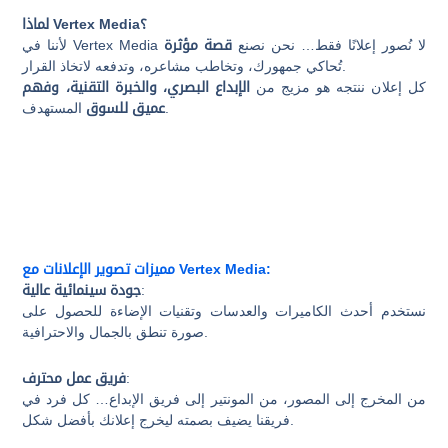
لماذا Vertex Media؟
لأننا في Vertex Media لا نُصور إعلانًا فقط… نحن نصنع
قصة مؤثرة
تُحاكي جمهورك، وتخاطب مشاعره، وتدفعه لاتخاذ القرار.
كل إعلان ننتجه هو مزيج من
الإبداع البصري، والخبرة التقنية، وفهم
المستهدف.
عميق للسوق
مميزات تصوير الإعلانات مع Vertex Media:
:
جودة سينمائية عالية
نستخدم أحدث الكاميرات والعدسات وتقنيات الإضاءة للحصول على
صورة تنطق بالجمال والاحترافية.
:
فريق عمل محترف
من المخرج إلى المصور، من المونتير إلى فريق الإبداع… كل فرد في
فريقنا يضيف بصمته ليخرج إعلانك بأفضل شكل.