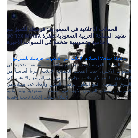
الحملات الإعلانية في السعودية: فرصتك للتميز مع
Vertex Media تشهد المملكة العربية السعودية طفرة
إعلامية وتسويقية ضخمة في السنوات الأخيرة،
الحملات الإعلانية في السعودية: فرصتك للتميز مع Vertex Media
تشهد المملكة العربية السعودية طفرة إعلامية وتسويقية ضخمة في
السنوات الأخيرة، حيث أصبحت الحملات الإعلانية جزءاً أساسياً من
استراتيجية النمو لأي علامة تجارية تسعى إلى التوسع والانتشار في
السوق السعودي. فمع التطور الرقمي السريع وازدياد عدد مستخدمي
الإنترنت ومنصات التواصل الاجتماعي، أصبحت السعودية بيئة مثالية
لإطلاق حملات إعلانية ناجحة وفعالة