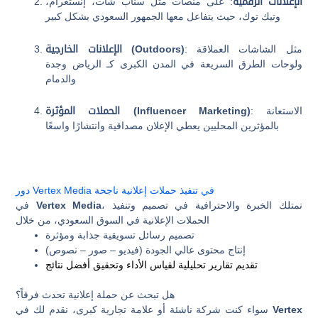
الإعلانات الرقمية
: على منصات مثل سناب شات، إنستغرام،
وتيك توك، حيث يتفاعل معها الجمهور السعودي بشكل كبير
: مثل الشاشات العملاقة
الإعلانات الخارجية (Outdoors)
ولوحات الطرق السريعة في المدن الكبرى كـ الرياض وجدة
والدمام
: الاستعانة
الحملات المؤثرة (Influencer Marketing)
بالمؤثرين المحليين يعطي الإعلان مصداقية وانتشارًا واسعًا
دور Vertex Media في تنفيذ حملات إعلانية ناجحة
، نمتلك الخبرة والاحترافية في تصميم وتنفيذ
Vertex Media
في
الحملات الإعلانية في السوق السعودي، من خلال
تصميم رسائل تسويقية جذابة ومؤثرة
إنتاج محتوى عالي الجودة (فيديو – صور – نصوص)
تقديم تقارير تحليلية لقياس الأداء وتحقيق أفضل نتائج
هل تبحث عن حملة إعلانية تحدث فرقاً؟
Vertex
سواء كنت شركة ناشئة أو علامة تجارية كبرى، نقدم لك في