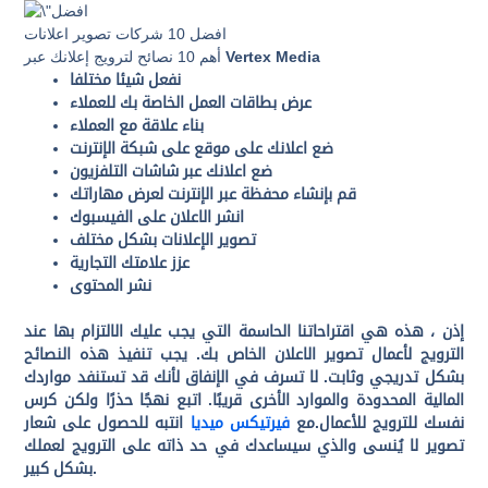
افضل 10 شركات تصوير اعلانات
Vertex Media
أهم 10 نصائح لترويج إعلانك عبر
نفعل شيئا مختلفا
عرض بطاقات العمل الخاصة بك للعملاء
بناء علاقة مع العملاء
ضع اعلانك على موقع على شبكة الإنترنت
ضع اعلانك عبر شاشات التلفزيون
قم بإنشاء محفظة عبر الإنترنت لعرض مهاراتك
انشر الاعلان على الفيسبوك
تصوير الإعلانات بشكل مختلف
عزز علامتك التجارية
نشر المحتوى
إذن ، هذه هي اقتراحاتنا الحاسمة التي يجب عليك الالتزام بها عند
الترويج لأعمال تصوير الاعلان الخاص بك. يجب تنفيذ هذه النصائح
بشكل تدريجي وثابت. لا تسرف في الإنفاق لأنك قد تستنفد مواردك
المالية المحدودة والموارد الأخرى قريبًا. اتبع نهجًا حذرًا ولكن كرس
نفسك للترويج للأعمال.مع
فيرتيكس ميديا
انتبه للحصول على شعار
تصوير لا يُنسى والذي سيساعدك في حد ذاته على الترويج لعملك
بشكل كبير.