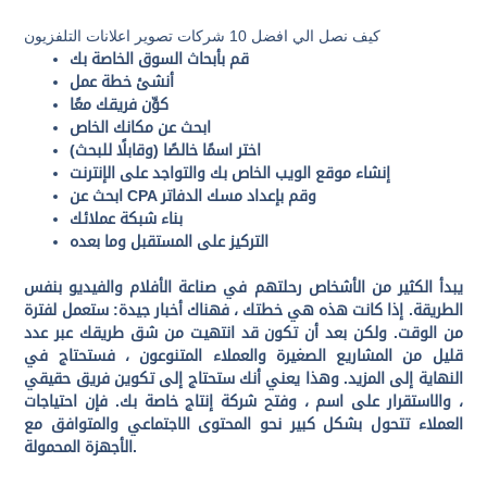
كيف نصل الي افضل 10 شركات تصوير اعلانات التلفزيون
قم بأبحاث السوق الخاصة بك
أنشئ خطة عمل
كوِّن فريقك معًا
ابحث عن مكانك الخاص
اختر اسمًا خالصًا (وقابلًا للبحث)
إنشاء موقع الويب الخاص بك والتواجد على الإنترنت
ابحث عن CPA وقم بإعداد مسك الدفاتر
بناء شبكة عملائك
التركيز على المستقبل وما بعده
يبدأ الكثير من الأشخاص رحلتهم في صناعة الأفلام والفيديو بنفس
الطريقة. إذا كانت هذه هي خطتك ، فهناك أخبار جيدة: ستعمل لفترة
من الوقت. ولكن بعد أن تكون قد انتهيت من شق طريقك عبر عدد
قليل من المشاريع الصغيرة والعملاء المتنوعون ، فستحتاج في
النهاية إلى المزيد. وهذا يعني أنك ستحتاج إلى تكوين فريق حقيقي
، والاستقرار على اسم ، وفتح شركة إنتاج خاصة بك. فإن احتياجات
العملاء تتحول بشكل كبير نحو المحتوى الاجتماعي والمتوافق مع
الأجهزة المحمولة.