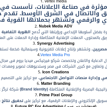
1. vertex media
يق والاتصال في الشرق الأوسط. تقدم 
2.
Nubek Media ADV
ة بفضل أسلوبها الإبداعي ورؤيتها التي تُدمج
الهوية الثقافية 
3.
Synergy Advertising
لمصريين
4.
Vertex Media Pro
 الدعاية والاعلان وتخصصت شركو فيرتيكس ميديا بروم فى مجال ت
5.
Icon Creations
ي وإدارة منصات التواصل الاجتماعي
6.
Matter Branding
بناء العلامات التجارية (Brand Identity)
شركة تركّز
7.
Prime Pixel Group
يق الإلكتروني والإعلانات الرقمية، مع تركيز على
تحقيق نتائج 
Future PC For Advertising (فيوتشر بي سي)
8.