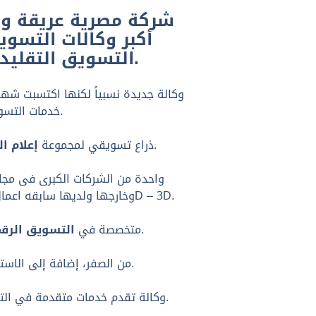
أكبر وكالات التسو
التسويق التقليدي والرقمي وتشتهر بحملاتها القوية في السوق المحلي.
وكالة جديدة نسبياً لكنها اكتسبت شهر
خدمات التسويق بالمحتوى، الحملات الإعلانية المتكاملة وإدارة الحملات على المنصات الرقمية.
، وتشتهر بإنتاج إعلانات تلفزيونية وسينمائية ضخمة تستهدف حملات قوية وواسعة التأثير.
ذراع تسويقي لمجموعة
إعلام ا
واحدة من الشركات الكبرى فى مجال
وخارجها ولديها سابقه اعمال وتعاون مع كبرى الشركات فى مصر وستديوهات تصوير ومعدات تصوير وتنفيذ كافه اعمال الجرافيك 2D – 3D.
، مع تركيز على التصميم الجرافيكي والمحتوى الإبداعي.
متخصصة في
التسويق الرقم
من الصفر، إضافة إلى الاستراتيجية البصرية والإعلانية المتكاملة.
عبر استراتيجيات مدروسة.
وكالة تقدم خدمات متقدمة في التسو