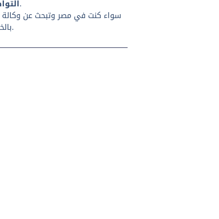
فريق قوي ومتعاون يبني حملات متناسقة مع أهدافك.
التوا
سواء كنت في مصر وتبحث عن وكالة
بالخيارات القوية بداية من وكالات محلية متميزة حتى شبكات عالمية ضخمة.
s