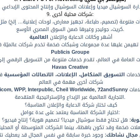
9. شركات محلية أخرى:
 متنوعة (تصميم، طباعة، تجهيز معارض، لوحات إعلانية… إلخ) مثل ش
كريت، جوليجر وغيرها ضمن السوق المصري الأوسع.
أشهر وكالات الدعاية والإعلان
العالمية
Publicis Groupe
Havas Creative
 خدمات
التسويق المتكامل، الإعلانات، الاتصالات المؤسسية
شركات أخرى مهمة في العالم
وغيرها التي تدير الحملات الكبرى للعلامات
com, WPP, Interpublic, Cheil Worldwide, 72andSunny
التجارية العالمية عبر الإبداع والإستراتيجية المتقدمة.
كيف تختار شركة الدعاية والإعلان المناسبة؟
اختيار الشركة المناسبة يعتمد على عدة عوامل:
وبة:
هل تحتاج فقط سوشيال ميديا؟ تصميم هوية؟ إنتاج فيديو؟ إع
 مجال نشاطك: