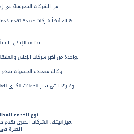
من الشركات المعروفة في إدارة السوشيال ميديا وإعلانات السوشيال وإنتاج المحتوى الإبداعي الضخم لعلامات تجارية مختلفة.
هناك أيضاً شركات عديدة تقدم خدمات
صناعة الإعلان عالمياً تهيمن عليها عدة مجموعات وشبكات ضخمة تخدم شركات عالميّة في مختلف القطاعات:
واحدة من أكبر شركات الإعلان والعلاقات العامة في العالم، تقدم خدمات متنوعة من التسويق الرقمي إلى بحوث السوق وإدارة الحملات الدولية.
في أكثر من 70 دولة حول العالم.
وكالة متعددة الجنسيات تقدم
نوع الخدمة المطل
الشركات الكبرى تقدم حملات ضخمة وقد تكون باهظة، بينما الشركات المتوسطة أو المحلية قد توفر حلولاً اقتصادية وفعّالة.
ميزانيتك:
وجود خبرة سابقة في نفس المجال قد يعطيك نتائج أسرع.
الخبرة في