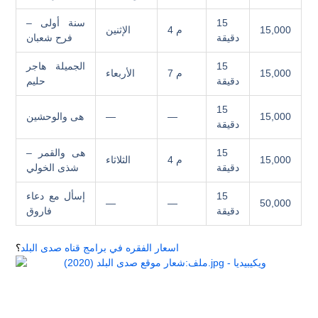
15
سنة أولى –
15,000
4 م
الإثنين
دقيقة
فرح شعبان
15
الجميلة هاجر
15,000
7 م
الأربعاء
دقيقة
حليم
15
15,000
—
—
هى والوحشين
دقيقة
15
هى والقمر –
15,000
4 م
الثلاثاء
دقيقة
شذى الخولي
15
إسأل مع دعاء
—
—
50,000
دقيقة
فاروق
اسعار الفقره في برامج قناه صدى البلد
؟