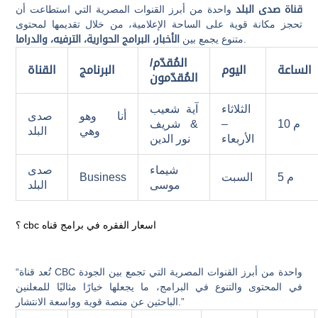
قناة صدى البلد
واحدة من أبرز القنوات المصرية التي استطاعت أن
تحجز مكانة قوية على الساحة الإعلامية، من خلال تقديمها لمحتوى
.
متنوع يجمع بين
الأخبار، البرامج الحوارية، الترفيه، والدراما
المُقدّم/
الساعة
اليوم
البرنامج
القناة
المُقدّمون
الثلاثاء
آية شعيب
أنا وهو
صدى
10 م
–
& شريف
وهي
البلد
الأربعاء
نور الدين
شيماء
صدى
5 م
السبت
Business
موسى
البلد
؟ cbc اسعار الفقره في برامج قناه
“تُعد قناة CBC واحدة من أبرز القنوات المصرية التي تجمع بين الجودة
في المحتوى والتنوع في البرامج، ما يجعلها خيارًا مثاليًا للمعلنين
الباحثين عن منصة قوية وواسعة الانتشار.”