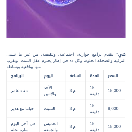
هي”
بتقدم برامج حوارية، اجتماعية، وتثقيفية، من غير ما تنسى
الترفيه والضحكة الحلوة، وكل ده في إطار يحترم عقل الست، ويقرب
منها بواقعية وبساطة
السعر
المدة
الساعة
اليوم
البرنامج
15
الأحد
15,000
3 م
دعاء عامر
دقيقة
والإثنين
15
8,000
3 م
السبت
حياتنا مع هدير
دقيقة
15
الخميس
هى آخر اليوم
15,000
8 م
دقيقة
والجمعة
– سارة نخله