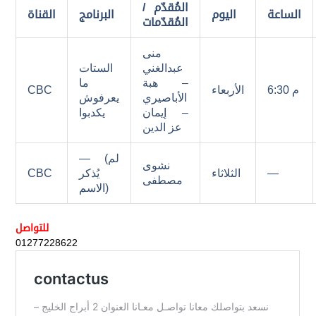
المُقدّم /
الساعة
اليوم
البرنامج
القناة
المُقدّمات
منى
عبدالغني
الستات
– هبة
ما
6:30 م
الأربعاء
CBC
الأباصيري
يعرفوش
– إيمان
يكدبوا
عز الدين
— (لم
نشوى
—
الثلاثاء
يُذكر
CBC
مصطفى
الاسم)
للتواصل
01277228622