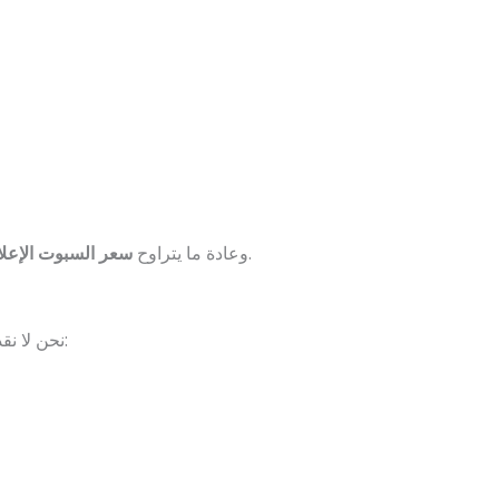
، بل قد يصل إلى أكثر من ذلك في البرامج الأكثر استماعًا والمواقيت الذهبية.
وعادة ما يتراوح
سعر السبوت الإعلا
تُصمم خصيصًا لتحقيق أهدافك التسويقية. إليك ما نميّز به خدماتنا:
، نحن لا 