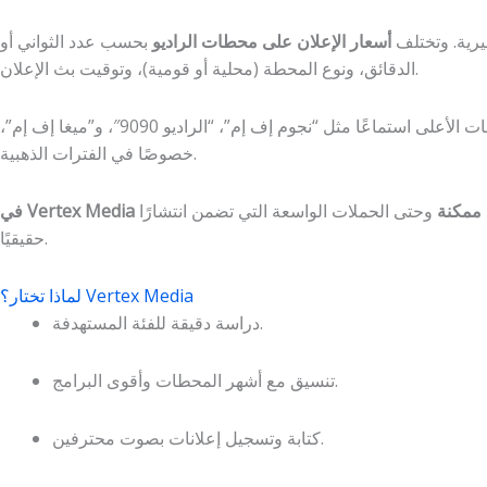
يرية. وتختلف
أسعار الإعلان على محطات الراديو
بحسب عدد الثواني أو
الدقائق، ونوع المحطة (محلية أو قومية)، وتوقيت بث الإعلان.
في المحطات الأعلى استماعًا مثل “نجوم إف إم”، “الراديو 9090″، و”ميغا إف إم”،
خصوصًا في الفترات الذهبية.
 ممكنة
وحتى الحملات الواسعة التي تضمن انتشارًا
في Vertex Media
حقيقيًا.
لماذا تختار؟ Vertex Media
دراسة دقيقة للفئة المستهدفة.
تنسيق مع أشهر المحطات وأقوى البرامج.
كتابة وتسجيل إعلانات بصوت محترفين.