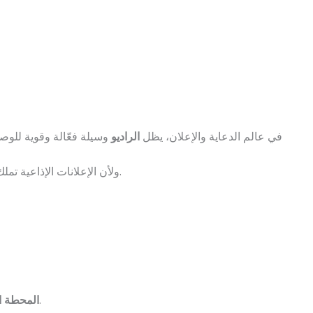
في عالم الدعاية والإعلان، يظل
الراديو
وسيلة فعّالة وقوية للوصو
ولأن الإعلانات الإذاعية تملك طابعًا مميزًا وقدرة على ترك انطباع سريع، فإنها أصبحت خيارًا ذكيًا لكل من يسعى للوصول إلى المستمعين بطريقة غير مباشرة ولكن مؤثرة.
: فالإعلان على محطات كبرى مثل “نجوم إف إم”، “الراديو 9090″، و”إينرجي” تختلف تكلفته عن المحطات الإذاعية الأقل انتشارًا.
المحطة ال