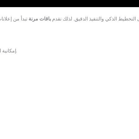
 بل على التخطيط الذكي والتنفيذ الدقيق. لذلك نقدم
باقات مرنة
تبدأ من إعلانا
✅ إمكانية الربط بين الحملة الإذاعية وحملات على السوشيال ميديا أو التلفزيون.