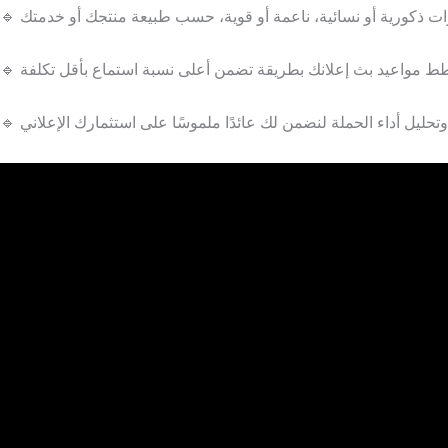
🔹
🔹
🔹