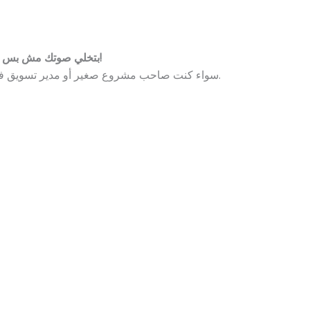
صوتك لازم يوصل، وVertex Media بتخلي صوتك مش بس يوصل… ده كمان يثبت في الذاكرة!
سواء كنت صاحب مشروع صغير أو مدير تسويق في شركة كبرى، إحنا هنساعدك تبني رسالة مسموعة توصل بقوة وتأثير.