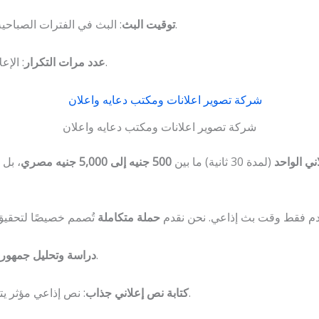
: البث في الفترات الصباحية والمسائية (وقت الذروة) يكون أعلى سعرًا من الفترات العادية.
توقيت البث
: الإعلان لمرة واحدة يختلف عن حملة تتكرر على مدار أسبوع أو شهر.
عدد مرات التكرار
شركة تصوير اعلانات ومكتب دعايه واعلان
ني الواحد
(لمدة 30 ثانية) ما بين
500 جنيه إلى 5,000 جنيه مصري
نقدم فقط وقت بث إذاعي. نحن نقدم
حملة متكاملة
: نحدد أفضل المحطات والبرامج التي يسمعها جمهورك المستهدف.
دراسة وتحليل جمهور
: نص إذاعي مؤثر يتميز بالبساطة والوضوح والقدرة على شد الانتباه خلال الثواني الأولى.
كتابة نص إعلاني جذاب