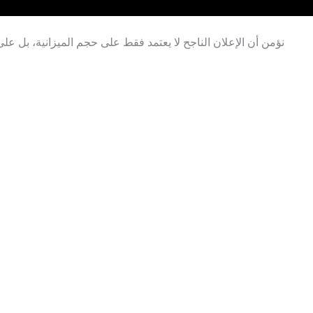
في Vertex Media، نؤمن أن الإعلان الناجح لا يعتمد فقط على حجم الميزانية،