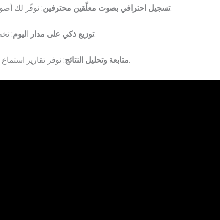
: نوفّر لك أصوات ذكورية أو نسائية، ناعمة أو قوية، حسب طبيعة منتجك أو خدمتك.
تسجيل احترافي بصوت معلّقين محترفين
: نخطط مواعيد بث إعلانك بطريقة تضمن أعلى نسبة استماع بأقل تكلفة.
توزيع ذكي على مدار اليوم
: نوفر تقارير استماع وتحليل أداء الحملة لنضمن لك عائدًا ملموسًا على استثمارك الإعلاني.
متابعة وتحليل النتائج