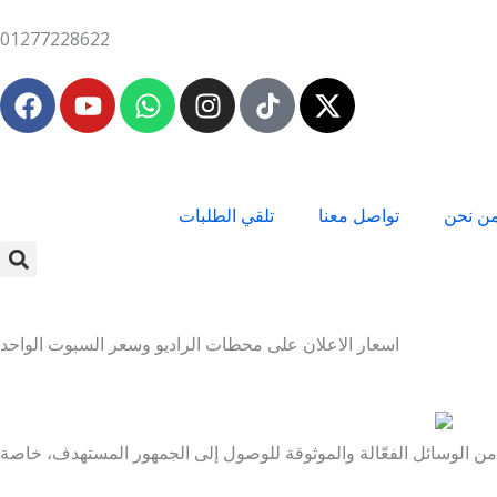
Skip
01277228622
to
content
F
Y
W
I
X
a
o
h
n
-
c
u
a
s
t
e
t
t
t
w
b
u
s
a
i
ن نحن
تواصل معنا
تلقي الطلبات
o
b
a
g
t
o
e
p
r
t
k
p
a
e
m
r
اسعار الاعلان على محطات الراديو وسعر السبوت الواحد
ة من الوسائل الفعّالة والموثوقة للوصول إلى الجمهور المستهدف، خاصة