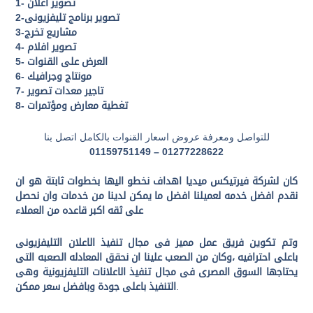
1- تصوير اعلان
2-تصوير برنامج تليفزيونى
3-مشاريع تخرج
4- تصوير افلام
5- العرض على القنوات
6- مونتاج وجرافيك
7- تاجير معدات تصوير
8- تغطية معارض ومؤتمرات
للتواصل ومعرفة عروض اسعار القنوات بالكامل اتصل بنا
01277228622 – 01159751149
كان لشركة فيرتيكس ميديا اهداف نخطو اليها بخطوات ثابتة هو ان
نقدم افضل خدمه لعميلنا افضل ما يمكن لدينا من خدمات وان نحصل
على ثقه اكبر قاعده من العملاء
وتم تكوين فريق عمل مميز فى مجال تنفيذ الاعلان التليفزيونى
باعلى احترافيه ،وكان من الصعب علينا ان نحقق المعادله الصعبه التى
يحتاجها السوق المصرى فى مجال تنفيذ الاعلانات التليفزيونية وهى
.
التنفيذ باعلى جودة وبافضل سعر ممكن