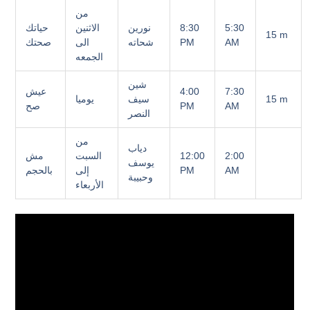
من
5:30
8:30
نورين
الاثنين
حياتك
15 m
AM
PM
شحاته
الى
صحتك
الجمعه
شين
7:30
4:00
عيش
15 m
سيف
يوميا
AM
PM
صح
النصر
من
دياب
2:00
12:00
السبت
مش
يوسف
AM
PM
إلى
بالحجم
وحبيبة
الأربعاء