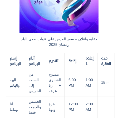
دعايه واعلان – سعر العرض على قنوات صدى البلد
رمضان 2025
مدة
إعادة
أيام
إسم
إذاعة
تقديم
الفقرة
1
البرنامج
البرنامج
ممدوح
من
1:00
6:00
الشناوى
السبت
البيه
15 m
AM
PM
+ رنا
إلى
والهانم
عرفه
الخميس
الخميس
2:00
12:00
عزة
أنا
والجمعه
AM
PM
وتوتا
وماما
فقط