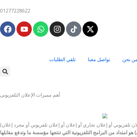
Skip
01277228622
to
content
F
Y
W
I
X
a
o
h
n
-
c
u
a
s
t
e
t
t
t
w
b
u
s
a
i
ن نحن
تواصل معنا
تلقي الطلبات
o
b
a
g
t
o
e
p
r
t
k
p
a
e
m
r
أهم مميزات الإعلان التلفزيوني
ان تلفزيوني أو إعلان تجاري أو إعلان أو إعلان تلفزيوني أو مجرد إعلان)