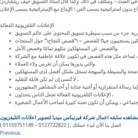
في العبث – ومكلف في ذلك. وكما قال أستاذ التسويق جيف ريتشاردز:
الإعلانات التلفزيونية الفعالة
تجارية. جزء من سبب سيطرة تسويق المحتوى على عالم التسويق
والقصص عن المستهلكين مثلهم تمامًا وقصص الأمل.
تساعد مثل هذه القصص في تكوين علاقة عاطفية مع الشركة ،
والتي بدورها يمكن أن تغرس ولاء العملاء.
لا تُنسى إن لم تكن قابلة للتقليد ،
الإعلانات التلفزيونية الفعالة تجعل الناس يتحدثون ،
شاهده سابقه اعمال شركة فيرتيكس ميديا لتصوير اعلانات التليفزيون
اتصل بنا الآن لبدء حملتك : ( 0127722822 – 01159751149 )
Previous