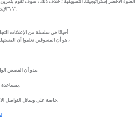
ضوء الأخضر إستراتيجيتك التسويقية ؛ خلاف ذلك ، سوف تقوم بتمرين 
\”الإبداع بدون استراتيجية يسمى الفن ؛ الإبداع مع الإستراتيجية يسمى الإعلان \”.
أحيانًا في سلسلة من الإعلانات ال
هو أن المسوقين تعلموا أن المستهلكين يستجيبون جيدًا للقصص – \”قصص النجاح\” حول المنتجات ،
يبدو أن القصص الواضحة والبسيطة والمبهجة تسجل بشكل أفضل لدى المستهلكين.
بمساعدة إما رسالة استفزازية أو أغنية جذابة أو أحد المشاهير المشهورين.
خاصة على وسائل التواصل الاجتماعي ، ويمكن أن تكون نعمة كبيرة لصاحب الأعمال الصغيرة.
لم