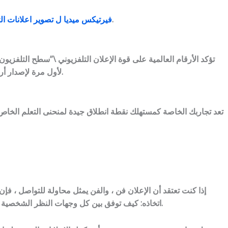
تنقل رسالة تروج وتهدف إلى تسويق منتج أو خدمة. قد يشير المعلنون والمسوقون إلى الإعلانات التلفزيونية على أنها إعلانات تلفزيونية.
فيرتيكس ميديا ل تصوير اعلانات ال
تؤكد الأرقام العالمية على قوة الإعلان التلفزيوني \”سطح التلفزيون 
لأول مرة لإصدار أرقام عالمية توضح مرونة التلفزيون وقوته كوسيلة إعلانية ، مع مجموعة التلفزيون العالمية التي تم تشكيلها مؤخرًا صوتًا موحدًا جديدًا لـ تلفزيون.
تعد تجاربك الخاصة كمستهلك نقطة انطلاق جيدة لمنحنى التعلم الخاص 
إذا كنت تعتقد أن الإعلان فن ، والفن يمثل محاولة للتواصل ، فإن
اتخاذه: كيف توفق بين كل وجهات النظر الشخصية هذه؟ في هذه الحالة ، ستشعر بالارتياح لمعرفة أن الإعلانات الجيدة تتميز بصفات معينة ، مع بعض التداخل بين المطبوعات والتلفزيون والراديو.