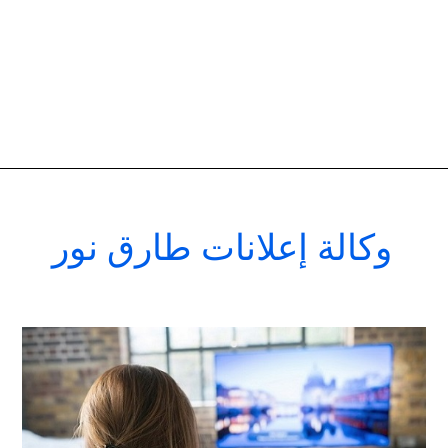
وكالة إعلانات طارق نور
افضل
شركات
اعلانات
تليفزيونية
فى