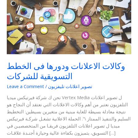
ودورها
فى
الخطط
التسويقية
للشركات
وكالات الاعلانات ودورها فى الخطط
التسويقية للشركات
تصوير اعلانات تليفزيون
/
Leave a Comment
نحن ك شركة فيرتيكس ميديا Vertex Media ل تصوير اعلانات
التلفزيون نعتبر من أهم وكالات الاعلانات التي نعتقد أن النجاح هو
نتيجة معادلة بسيطة للغاية مبنية من متغيرين بسيطين: التخطيط
السليم والتنفيذ الممتاز \”. الحملة الاعلانية تشغـل شركـة فيرتيكس
ميديا ل تصوير اعلانات التلفزيون فريقـا من المتخصصيـن في
التسويق، يتميزون بكفاءة عالية وحيازة أجنـدة علاقـات […]