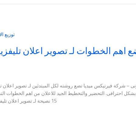
 اهم الخطوات لـ تصوير اعلان تليفزيو
يونى – شركة فيرتيكس ميديا تضع روشته لكل المبتدئين لـ تصوير اعلان 
نى بشكل احترافى. التحضير والتخطيط الجيد للاعلان من اهم الخطوات التى
15 نصيحة لـ تصوير اعلان تليفزيون او برنامج تليفزيونى احترافى 1-إنشاء