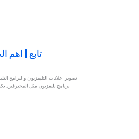
تابع | اهم ا