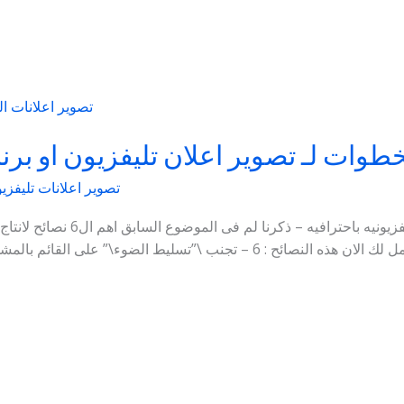
لخطوات لـ تصوير اعلان تليفزيون او بر
تصوير اعلانات تليفزي
تصوير اعلانات التليفزيون والبرامج
برنامج تليفزيون مثل المحترفين. نكمل لك الان هذه النصائح : 6 – تجنب \”