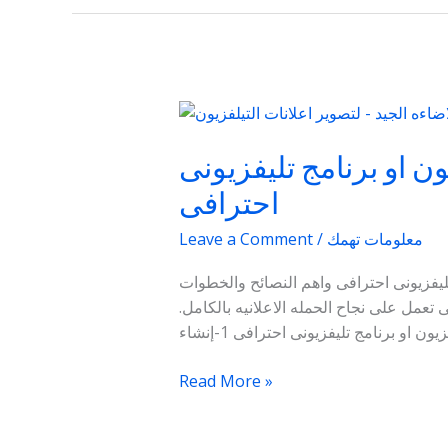
فيرتيكس
ميديا
ن او برنامج تليفزيونى
تضع
اهم
احترافى
الخطوات
لـ
معلومات تهمك
/
Leave a Comment
تصوير
تليفزيونى احترافى واهم النصائح والخطوات
اعلان
 تعمل على نجاح الحمله الاعلانيه بالكامل.
تليفزيون
او
برنامج
Read More »
تليفزيونى
احترافى