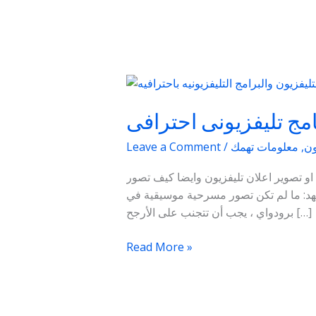
تابع
|
نامج تليفزيونى احترافى
اهم
الخطوات
ون
,
معلومات تهمك
/
Leave a Comment
لـ
تصوير
 التليفزيونيه باحترافيه – ذكرنا لم فى الموضوع السابق اهم ال6 نصائح لانتاج او تصوير اعلان تليفزيون وايضا كيف تصور
اعلان
تسليط الضوء\” على القائم بالمشهد: ما لم تكن تصور مسرحية موسيقية في
تليفزيون
برودواي ، يجب أن تتجنب على الأرجح […]
او
برنامج
Read More »
تليفزيونى
احترافى