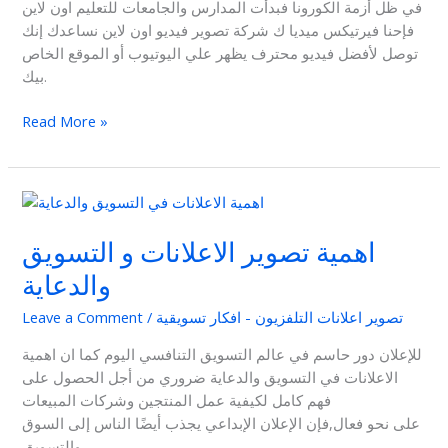
في ظل أزمة الكورونا فبدأت المدارس والجامعات للتعليم اون لاين
فإحنا فيرتيكس ميديا ك شركة تصوير فيديو اون لاين نساعدك إنك
توصل لأفضل فيديو محترف يظهر علي اليوتيوب أو الموقع الخاص
بيك.
Read More »
اهمية
تصوير
اهمية تصوير الاعلانات و التسويق
الاعلانات
و
والدعاية
التسويق
والدعاية
تصوير اعلانات التلفزيون - افكار تسويقية
/
Leave a Comment
للإعلان دور حاسم في عالم التسويق التنافسي اليوم كما ان اهمية
الاعلانات في التسويق والدعاية ضروري من أجل الحصول على
فهم كامل لكيفية عمل المنتجين وشركات المبيعات
على نحو فعال,فإن الإعلان الإبداعي يجذب أيضًا الناس إلى السوق
والتسويق.