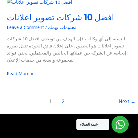
افضل
10
افضل 10 شركات تصوير اعلانات
شركات
تصوير
معلومات تهمك
/
Leave a Comment
اعلانات
بالنسبة إلى أي وكالة ، فإن الهدف من توظيف افضل 10 شركات
تصوير اعلانات هو الحصول على إعلان فائق الجودة تنقل صورة
إيجابية عن الشركة بين عملائها الحاليين والمحتملين. لجني فوائد
مجموعة واسعة من خدمات الإعلان.
Read More »
1
2
Next
→
خدمة العملاء