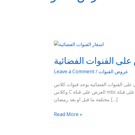
اسعار
العرض
على القنوات الفضائية
على
القنوات
عروض القنوات
/
Leave a Comment
الفضائية
قنوات الفضائية يوجد قنوات كلاس A وكلاس B
وكلاس C العرض على قناة mbc مصر فى رمضان تبدا الاسعار حسب البرنامج ويكون الاعلان لا يزيد عن 30 ثانية عرض الاعلان على قناة mbc مصر رمضان
مختلفة ما قبل او بعد رمضان […]
Read More »