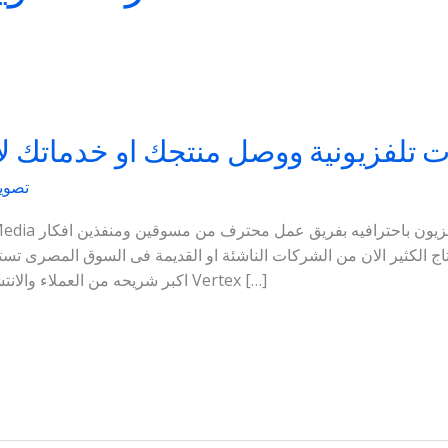
ات تلفزيونية ووصل منتجك او خدماتك ل
تصوير
 الكثير الان من الشركات الناشئة او القديمة فى السوق المصرى تستع
اكبر شريحه من العملاء والانتشار الاكبر. تقدم لك شركة فيرتيكس ميديا Vertex […]