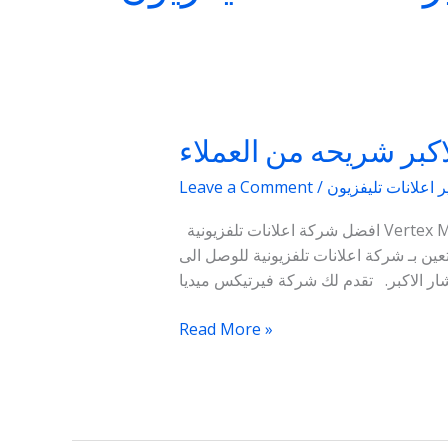
اكبر شريحه من العملاء
استفيد
بـ
 اعلانات تليفزيون
/
Leave a Comment
شركة
اعلانات
افضل شركة اعلانات تلفزيونية Vertex Media لتصوير وتنفيذ اعلانات على التليفزيون باحترافيه بفريق عمل محترف من مسوقين ومنفذين افكار
تلفزيونية
ين بـ شركة اعلانات تلفزيونية للوصل الى
ووصل
منتجك
او
Read More »
خدماتك
لاكبر
شريحه
من
العملاء