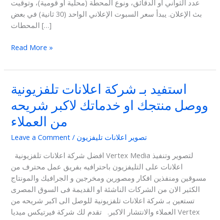
عدد الثواني أو الدقائق، ونوع المحطة (محلية أو قومية)، وتوقيت
بث الإعلان. يبدأ سعر السبوت الإعلاني الواحد (30 ثانية) في بعض
المحطات […]
Read More »
استفيد بـ شركة اعلانات تلفزيونية
استفيد
بـ
ووصل منتجك او خدماتك لاكبر شريحه
شركة
من العملاء
اعلانات
تلفزيونية
تصوير اعلانات تليفزيون
/
Leave a Comment
ووصل
منتجك
افضل شركة اعلانات تلفزيونية Vertex Media لتصوير وتنفيذ
او
اعلانات على التليفزيون باحترافيه بفريق عمل محترف من
خدماتك
مسوقين ومنفذين افكار ومصورين ومخرجين و الجرافيك والمونتاج
لاكبر
الكثير الان من الشركات الناشئة او القديمة فى السوق المصرى
شريحه
تستعين بـ شركة اعلانات تلفزيونية للوصل الى اكبر شريحه من
من
العملاء والانتشار الاكبر. تقدم لك شركة فيرتيكس ميديا Vertex