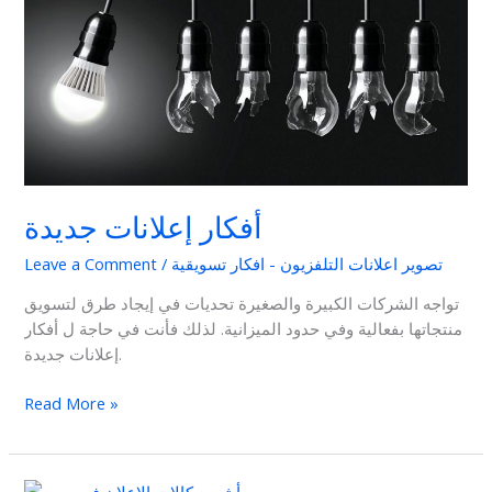
أفكار إعلانات جديدة
تصوير اعلانات التلفزيون - افكار تسويقية
/
Leave a Comment
تواجه الشركات الكبيرة والصغيرة تحديات في إيجاد طرق لتسويق
منتجاتها بفعالية وفي حدود الميزانية. لذلك فأنت في حاجة ل أفكار
إعلانات جديدة.
Read More »
أشهر