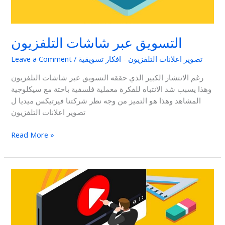
التسويق عبر شاشات التلفزيون
تصوير اعلانات التلفزيون - افكار تسويقية
/
Leave a Comment
رغم الانتشار الكبير الذي حققه التسويق عبر شاشات التلفزيون
وهذا يسبب شد الانتباه للفكرة معملية فلسفية باحتة مع سيكلوجية
المشاهد وهذا هو التميز من وجه نظر شركتنا فيرتيكس ميديا ل
تصوير اعلانات التلفزيون
Read More »
افضل
شركة
دعاية
واعلان
في