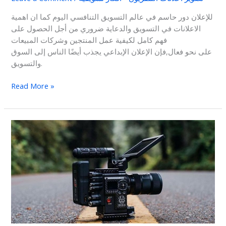
للإعلان دور حاسم في عالم التسويق التنافسي اليوم كما ان اهمية
الاعلانات في التسويق والدعاية ضروري من أجل الحصول على
فهم كامل لكيفية عمل المنتجين وشركات المبيعات
على نحو فعال,فإن الإعلان الإبداعي يجذب أيضًا الناس إلى السوق
والتسويق.
Read More »
شركة
تصوير
اعلانات
شغل
تصوير
اعلانات
التلفزيون