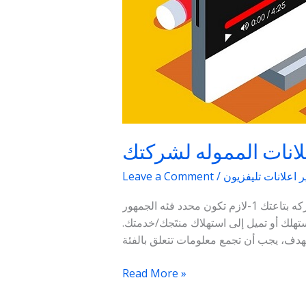
علانات المموله لشركتك
 اعلانات تليفزيون
/
Leave a Comment
استفيد بالاعلانات المموله لشركتك: لازم يكون عندك عوامل اساسيه بتقوم علي اساسها الاعلانات الخاصه بالشركه بتاعتك 1-لازم تكون محدد فئه الجمهور
لك أو تميل إلى استهلاك منتَجك/خدمتك.
Read More »