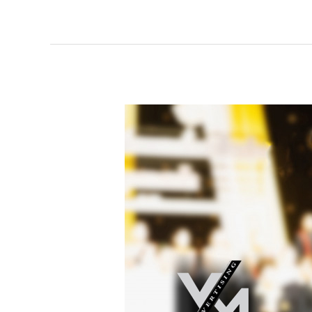
اسعار
العرض
على
القنوات
الفضائية