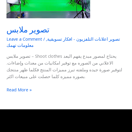
تصوير ملابس
تصوير اعلانات التلفزيون - افكار تسويقية
,
/
Leave a Comment
معلومات تهمك
تصوير ملابس – Shoot clothes يحتاج لمصور مبدع يفهم البعد
الاعلاني من الصوره مع توفير امكانيات من معدات وإضاءات.
لتوفير صورة جيده وملفته تبرز مميزات المنتج فكلما ظهر منتجك
بصوره مميزه كلما حصلت على مبيعات اكثر.
Read More »