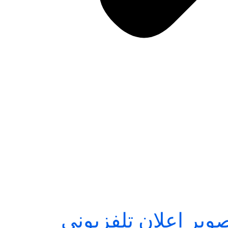
وير اعلان تلفزيونى