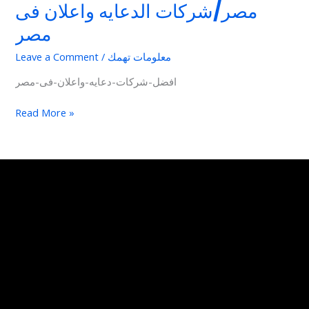
مصر/شركات الدعايه واعلان فى
مصر
معلومات تهمك
/
Leave a Comment
افضل-شركات-دعايه-واعلان-فى-مصر
Read More »