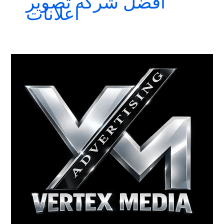
افضل شركه تصوير
اعلانات
اسعار
الاعلانات
فى
مسلسلات
و
برامج
رمضان
2026