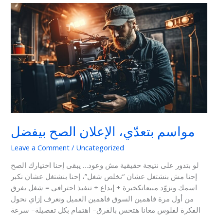
مواسم
بتعدّي،
الإعلان
الصح
بيفضل
مواسم بتعدّي، الإعلان الصح بيفضل
Leave a Comment
/
Uncategorized
لو بتدور على نتيجة حقيقية مش وعود… يبقى إحنا اختيارك الصح
إحنا مش بنشتغل عشان “نخلص شغل”، إحنا بنشتغل عشان نكبر
اسمك ونزوّد مبيعاتكخبرة + إبداع + تنفيذ احترافي = شغل يفرق
من أول مرة فاهمين السوق فاهمين العميل ونعرف إزاي نحول
الفكرة لفلوس معانا هتحس بالفرق– اهتمام بكل تفصيلة– سرعة