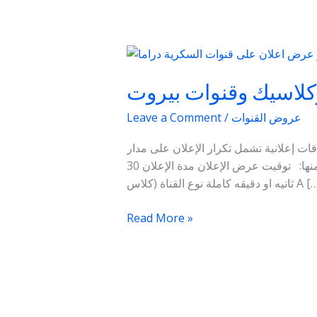
سعر
عرض
وكلاسيك وقنوات بيروت
اعلان
على
عروض القنوات
/
Leave a Comment
قناه
السكريه
ت إعلانية تشمل تكرار الإعلان على مدار
دراما
اليوم بأسعار مخفضة نسبيًا تختلف اسعار عرض الاعلانات على قنوات التليفزيون وتحدد على حسب معايير معينه منها: توقيت عرض الإعلان مدة الإعلان 30
وزمان
 دقيقه كاملة نوع القناة (كلاس A […]
ودراما
وكلاسيك
Read More »
وقنوات
بيروت