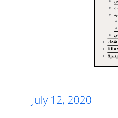
ين
ات
ية
ني
تهمك
مالنا
يسية
July 12, 2020