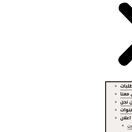
لبات
معنا
 نحن
قنوات
اعلان
ون